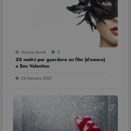
wordpress_test_cookie
Sessione
Automattic Inc.
beauty.dimmicosacerchi.it
Simona Bondi
0
20 motivi per guardare un film (d’amore)
a San Valentino
24 Gennaio 2021
Provider /
Nome
Scadenza
Descrizione
Dominio
VISITOR_INFO1_LIVE
6 mesi
Questo
Google LLC
cookie è
.youtube.com
impostato d
Youtube per
tenere tracci
delle
preferenze
dell'utente