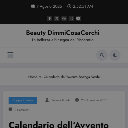
Vai
7 Agosto 2026
2:52:52 AM
al
contenuto
Beauty DimmiCosaCerchi
La bellezza all'insegna del Risparmio
Home
Calendario dell’Avvento Bottega Verde
Coppia E Salute
Simona Bondi
23 Novembre 2016
0 Commenti
Calendario dell’Avvento