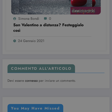
per i video di
Youtube
incorporati
nei siti; può
anche
Simona Bondi
0
determinare
se il visitator
San Valentino a distanza? Festeggialo
del sito web
sta
così
utilizzando l
nuova o la
vecchia
24 Gennaio 2021
versione
dell'interfacc
di Youtube.
YSC
Sessione
Questo
Google LLC
cookie è
.youtube.com
impostato d
COMMENTO ALL'ARTICOLO
YouTube per
tenere tracci
delle
visualizzazio
Devi essere
connesso
per inviare un commento.
dei video
incorporati.
You May Have Missed