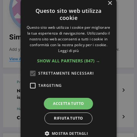
×
Questo sito web utilizza
cookie
Questo sito web utilizza i cookie per migliorare
la tua esperienza di navigazione. Utilizzando il
Simona Bondi
nostro sito web acconsenti a tutti i cookie in
conformità con la nostra policy per i cookie.
Add your Biographical Information.
Edit your Profile
now.
Leggi di più
View All Posts
SHOW ALL PARTNERS
(847) →
STRETTAMENTE NECESSARI
Previous post
TARGETING
Nail art con Babbo Natale: guarda le foto ed
ispirati!
ACCETTA TUTTO
Next post
Come utilizzare la crema depilatoria
RIFIUTA TUTTO
MOSTRA DETTAGLI