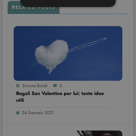
RELATED POSTS
Strettamente necessari
Targeting
I cookie strettamente necessari consentono le
funzionalità principali del sito web come
l'accesso dell'utente e la gestione dell'account. Il
sito web non può essere utilizzato correttamente
senza i cookie strettamente necessari.
Nome
Provider / Dominio
Scadenza
CookieScriptConsent
3 mesi
CookieScript
beauty.dimmicosacerchi.it
Simona Bondi
0
Regali San Valentino per lui: tante idee
utili
24 Gennaio 2021