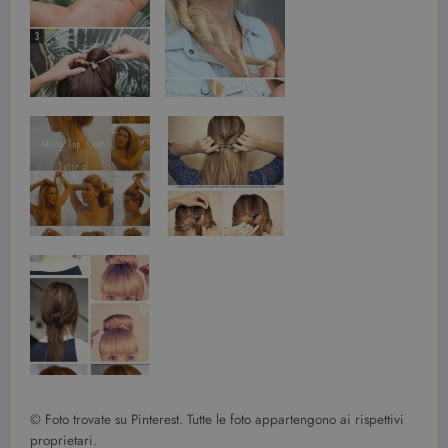
senza i cookie strettamente necessari.
Nome
Provider / Dominio
Scadenza
CookieScriptConsent
3 mesi
CookieScript
beauty.dimmicosacerchi.it
wordpress_test_cookie
Sessione
Automattic Inc.
beauty.dimmicosacerchi.it
© Foto trovate su Pinterest. Tutte le foto appartengono ai rispettivi
proprietari.