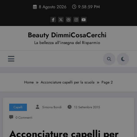
Vai
8 Agosto 2026
9:59:00 PM
al
contenuto
Beauty DimmiCosaCerchi
La bellezza all'insegna del Risparmio
Home
Acconciature capelli per la scuola
Page 2
Capelli
Simona Bondi
13 Settembre 2015
0 Commenti
Acconciature capelli per