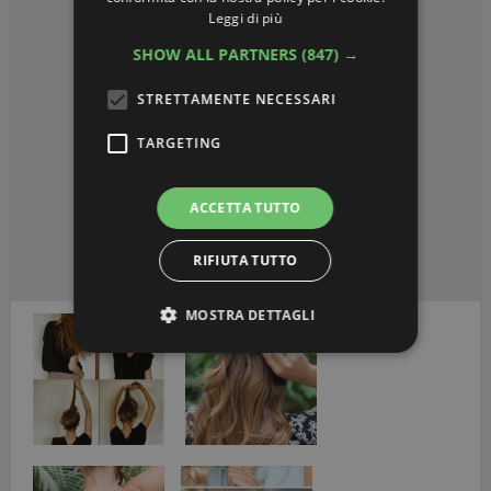
Leggi di più
SHOW ALL PARTNERS
(847) →
STRETTAMENTE NECESSARI
TARGETING
ACCETTA TUTTO
RIFIUTA TUTTO
MOSTRA DETTAGLI
Strettamente necessari
Targeting
I cookie strettamente necessari consentono le
funzionalità principali del sito web come
l'accesso dell'utente e la gestione dell'account. Il
sito web non può essere utilizzato correttamente