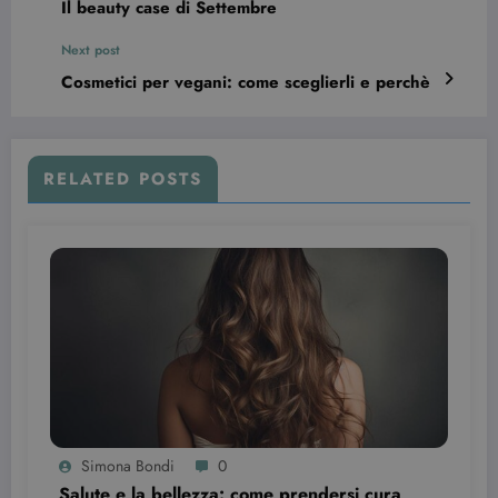
Il beauty case di Settembre
vecchia
versione
dell'interfacc
Next post
di Youtube.
Cosmetici per vegani: come sceglierli e perchè
YSC
Sessione
Questo
Google LLC
cookie è
.youtube.com
impostato d
YouTube per
tenere tracci
delle
RELATED POSTS
visualizzazio
dei video
incorporati.
Simona Bondi
0
Salute e la bellezza: come prendersi cura