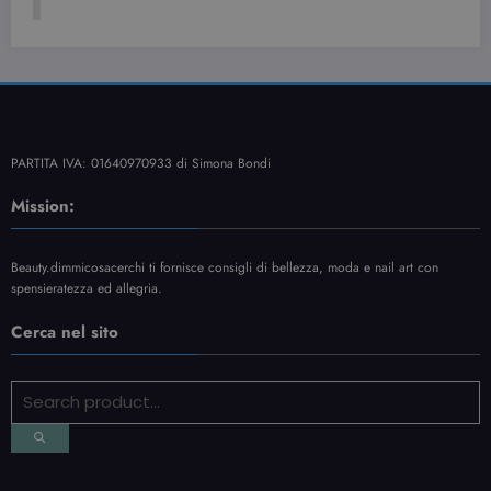
(BELLISSIME)
11 Ottobre 2020
Simona Bondi
PARTITA IVA: 01640970933 di Simona Bondi
Mission:
Beauty.dimmicosacerchi ti fornisce consigli di bellezza, moda e nail art con
spensieratezza ed allegria.
Cerca nel sito