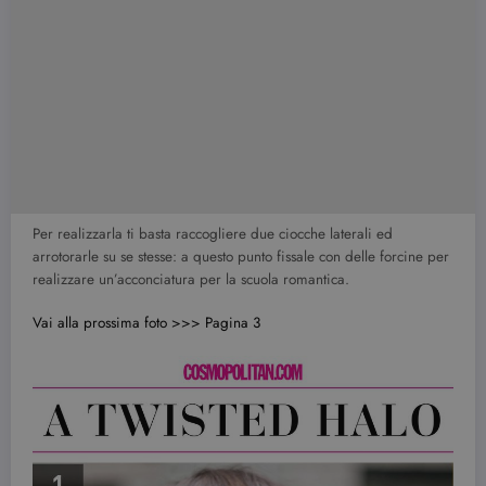
Per realizzarla ti basta raccogliere due ciocche laterali ed
arrotorarle su se stesse: a questo punto fissale con delle forcine per
realizzare un’acconciatura per la scuola romantica.
Vai alla prossima foto >>> Pagina 3