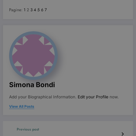
Pagine:
1
2
3
4
5
6
7
Provider /
Nome
Scadenza
Descrizione
Dominio
VISITOR_INFO1_LIVE
6 mesi
Questo
Google LLC
cookie è
.youtube.com
impostato d
Youtube per
tenere tracci
delle
Simona Bondi
preferenze
dell'utente
per i video di
Youtube
Add your Biographical Information.
Edit your Profile
now.
incorporati
nei siti; può
View All Posts
anche
determinare
se il visitator
del sito web
sta
Previous post
utilizzando l
nuova o la