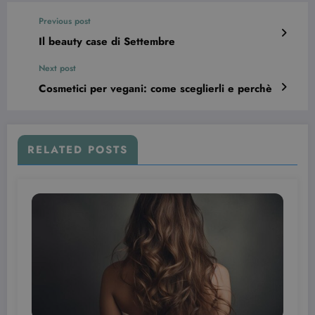
cookie è
.youtube.com
impostato d
Previous post
Youtube per
tenere tracci
Il beauty case di Settembre
delle
preferenze
dell'utente
Next post
per i video di
Youtube
Cosmetici per vegani: come sceglierli e perchè
incorporati
nei siti; può
anche
determinare
se il visitator
del sito web
RELATED POSTS
sta
utilizzando l
nuova o la
vecchia
versione
dell'interfacc
di Youtube.
YSC
Sessione
Questo
Google LLC
cookie è
.youtube.com
impostato d
YouTube per
tenere tracci
delle
visualizzazio
dei video
incorporati.