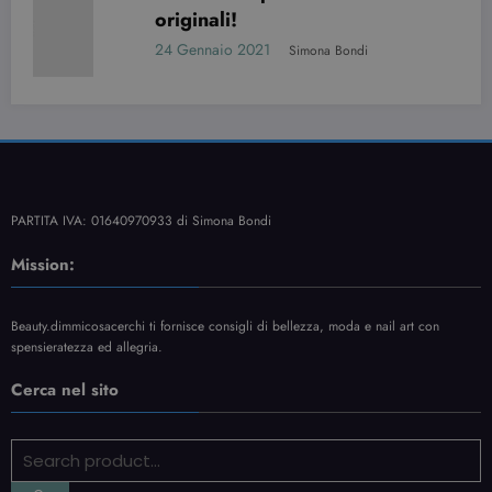
i!
7 nail a
io 2021
Simona Bondi
(BELLIS
11 Ottobre
PARTITA IVA: 01640970933 di Simona Bondi
Mission:
Beauty.dimmicosacerchi ti fornisce consigli di bellezza, moda e nail art con
spensieratezza ed allegria.
Cerca nel sito