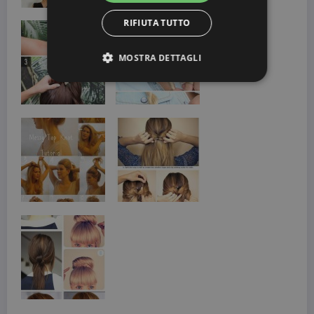
RIFIUTA TUTTO
MOSTRA DETTAGLI
Strettamente necessari
Targeting
I cookie strettamente necessari consentono le
funzionalità principali del sito web come
l'accesso dell'utente e la gestione dell'account. Il
sito web non può essere utilizzato correttamente
senza i cookie strettamente necessari.
Nome
Provider / Dominio
Scadenza
CookieScriptConsent
3 mesi
CookieScript
beauty.dimmicosacerchi.it