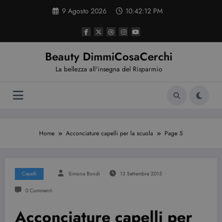
Vai
9 Agosto 2026
10:42:13 PM
al
contenuto
Beauty DimmiCosaCerchi
La bellezza all'insegna del Risparmio
Home
Acconciature capelli per la scuola
Page 5
Capelli
Simona Bondi
13 Settembre 2015
0 Commenti
Acconciature capelli per