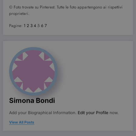
© Foto trovate su Pinterest. Tutte le foto appartengono ai rispettivi
proprietari.
Pagine:
1
2
3
4
5
6
7
wordpress_test_cookie
Sessione
Automattic Inc.
beauty.dimmicosacerchi.it
Simona Bondi
Add your Biographical Information.
Edit your Profile
now.
Provider /
Nome
Scadenza
Descrizione
View All Posts
Dominio
VISITOR_INFO1_LIVE
6 mesi
Questo
Google LLC