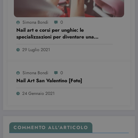
Simona Bondi
0
Nail art e corsi per unghie: le
specializzazioni per diventare una
professionista
Provider /
Nome
Scadenza
Descrizione
Dominio
29 Luglio 2021
VISITOR_INFO1_LIVE
6 mesi
Questo
Google LLC
cookie è
.youtube.com
impostato d
Youtube per
Simona Bondi
0
tenere tracci
delle
Nail Art San Valentino [Foto]
preferenze
dell'utente
per i video di
24 Gennaio 2021
Youtube
incorporati
nei siti; può
anche
determinare
se il visitator
del sito web
COMMENTO ALL'ARTICOLO
sta
utilizzando l
nuova o la