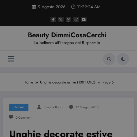
Vai
9 Agosto 2026
11:29:25 AM
al
contenuto
Beauty DimmiCosaCerchi
La bellezza all'insegna del Risparmio
Home
Unghie decorate estive (100 FOTO)
Page 5
Nail Art
Simona Bondi
17 Giugno 2015
0 Commenti
Unghie decorate estive