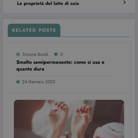
Le proprietà del latte di soia
senza i cookie strettamente necessari.
Nome
Provider / Dominio
Scadenza
CookieScriptConsent
3 mesi
CookieScript
beauty.dimmicosacerchi.it
RELATED POSTS
Simona Bondi
0
Smalto semipermanente: come si usa e
quanto dura
24 Gennaio 2022
wordpress_test_cookie
Sessione
Automattic Inc.
beauty.dimmicosacerchi.it