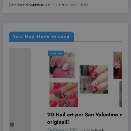
vecchia
Devi essere
connesso
per inviare un commento.
versione
dell'interfacc
di Youtube.
YSC
Sessione
Questo
Google LLC
cookie è
.youtube.com
impostato d
YouTube per
You May Have Missed
tenere tracci
delle
visualizzazio
dei video
NAIL ART
incorporati.
20 Nail art per San Valentino davvero
originali!
24 Gennaio 2021
Simona Bondi