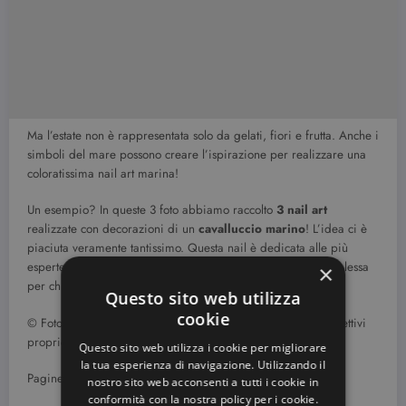
Ma l’estate non è rappresentata solo da gelati, fiori e frutta. Anche i
simboli del mare possono creare l’ispirazione per realizzare una
coloratissima nail art marina!
Un esempio? In queste 3 foto abbiamo raccolto
3 nail art
realizzate con decorazioni di un
cavalluccio marino
! L’idea ci è
piaciuta veramente tantissimo. Questa nail è dedicata alle più
esperte in quanto la sua realizzazione potrebbe essere complessa
×
per chi è alle prime armi con le decorazioni sulle unghie.
Questo sito web utilizza
cookie
© Foto trovate su Pinterest. Tutte le foto appartengono ai rispettivi
proprietari.
Questo sito web utilizza i cookie per migliorare
la tua esperienza di navigazione. Utilizzando il
Pagine:
1
2
3
4
5
6
7
8
9
10
11
12
13
14
15
16
17
nostro sito web acconsenti a tutti i cookie in
conformità con la nostra policy per i cookie.