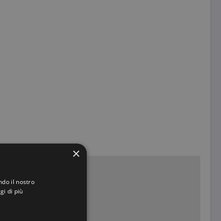
×
ndo il nostro
gi di più