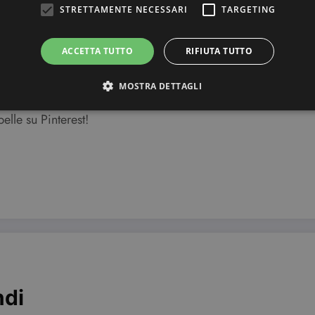
STRETTAMENTE NECESSARI
TARGETING
ACCETTA TUTTO
RIFIUTA TUTTO
MOSTRA DETTAGLI
belle su Pinterest!
Strettamente necessari
Targeting
ri consentono le funzionalità principali del sito web come l'accesso dell'utente e la gest
to correttamente senza i cookie strettamente necessari.
Provider / Dominio
Scadenza
Descrizione
3 mesi
Questo cookie viene utilizzato dal servizio C
CookieScript
ricordare le preferenze di consenso sui cookie 
beauty.dimmicosacerchi.it
che il banner dei cookie di Cookie-Script.com
Sessione
Utilizzato su siti realizzati con Wordpress. Ver
Automattic Inc.
meno i cookie abilitati
beauty.dimmicosacerchi.it
ndi