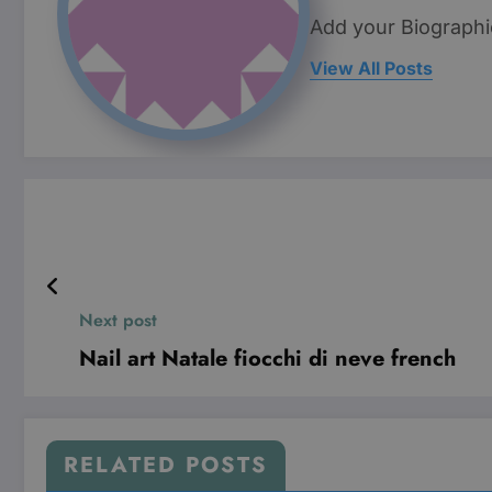
Pro
Nome
Add your Biographi
Do
VISITOR_INFO1_LIVE
Go
View All Posts
.y
YSC
Go
.y
Next post
Nail art Natale fiocchi di neve french
RELATED POSTS