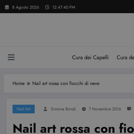
Vai
8 Agosto 2026
12:47:41 PM
al
contenuto
Cura dei Capelli
Cura d
Home
Nail art rossa con fiocchi di neve
Nail Art
Simona Bondi
7 Novembre 2016
Nail art rossa con fi