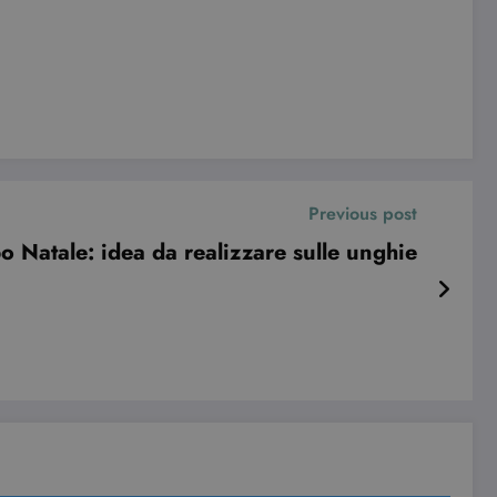
le preferenze dell'utente
nare se il visitatore del
nterfaccia di Youtube.
e visualizzazioni dei
Previous post
o Natale: idea da realizzare sulle unghie