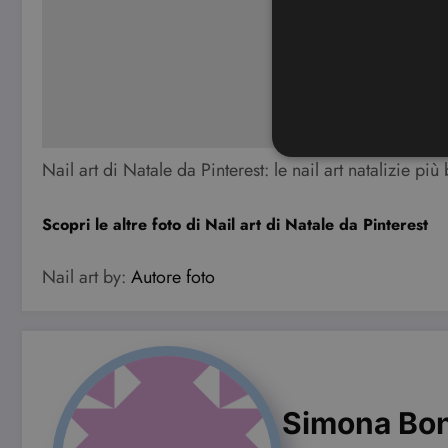
Nail art di Natale da Pinterest: le nail art natalizie più 
Scopri le altre foto di Nail art di Natale da Pinterest
I cookie strettamente necessa
web non può essere utilizza
Nail art by:
Autore foto
Nome
CookieScriptConsent
wordpress_test_cookie
Simona Bo