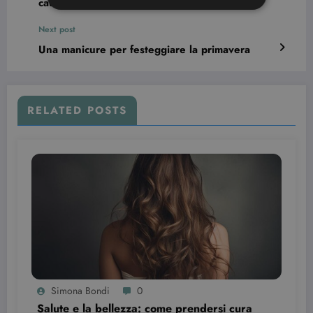
causa del freddo e delle piogge
Next post
Strettamente necessari
Targeting
Una manicure per festeggiare la primavera
I cookie strettamente necessari consentono le
funzionalità principali del sito web come
l'accesso dell'utente e la gestione dell'account. Il
sito web non può essere utilizzato correttamente
RELATED POSTS
senza i cookie strettamente necessari.
Nome
Provider / Dominio
Scadenza
CookieScriptConsent
3 mesi
CookieScript
beauty.dimmicosacerchi.it
Simona Bondi
0
Salute e la bellezza: come prendersi cura