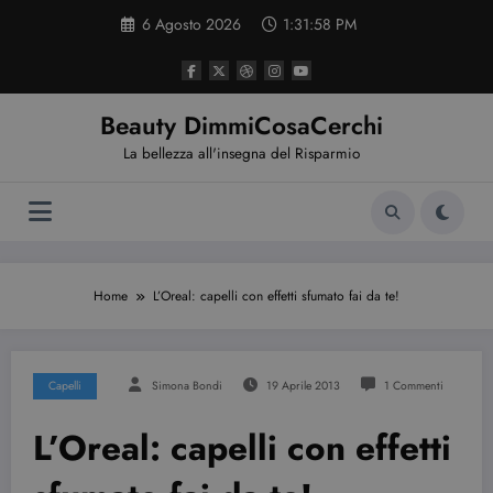
Vai
6 Agosto 2026
1:31:59 PM
al
contenuto
Beauty DimmiCosaCerchi
La bellezza all'insegna del Risparmio
Home
L’Oreal: capelli con effetti sfumato fai da te!
Capelli
Simona Bondi
19 Aprile 2013
1 Commenti
L’Oreal: capelli con effetti