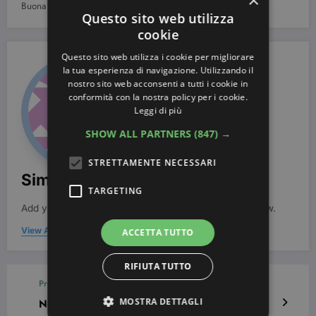
×
Buona tinta a tutti!
Questo sito web utilizza
cookie
Questo sito web utilizza i cookie per migliorare
la tua esperienza di navigazione. Utilizzando il
nostro sito web acconsenti a tutti i cookie in
conformità con la nostra policy per i cookie.
Leggi di più
SHOW ALL PARTNERS
(847) →
STRETTAMENTE NECESSARI
Simona Bondi
TARGETING
Add your Biographical Information.
Edit your Profile
now.
View All Posts
ACCETTA TUTTO
RIFIUTA TUTTO
Previous post
MOSTRA DETTAGLI
Netto ritardo delle allergie di primavera a