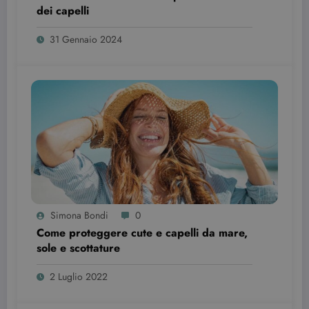
dei capelli
wordpress_test_cookie
Sessione
Automattic Inc.
beauty.dimmicosacerchi.it
31 Gennaio 2024
Provider /
Nome
Scadenza
Descrizione
Dominio
Simona Bondi
0
VISITOR_INFO1_LIVE
6 mesi
Questo
Come proteggere cute e capelli da mare,
Google LLC
cookie è
.youtube.com
sole e scottature
impostato d
Youtube per
tenere tracci
2 Luglio 2022
delle
preferenze
dell'utente
per i video di