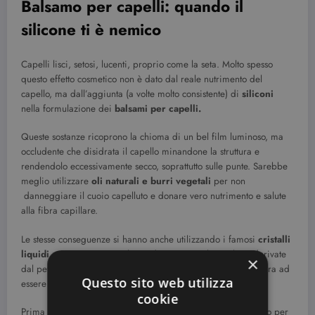
Balsamo per capelli: quando il
silicone ti è nemico
Capelli lisci, setosi, lucenti, proprio come la seta. Molto spesso
questo effetto cosmetico non è dato dal reale nutrimento del
capello, ma dall’aggiunta (a volte molto consistente) di
siliconi
nella formulazione dei
balsami per capelli.
Queste sostanze ricoprono la chioma di un bel film luminoso, ma
occludente che disidrata il capello minandone la struttura e
rendendolo eccessivamente secco, soprattutto sulle punte. Sarebbe
meglio utilizzare
oli naturali e burri vegetali
per non
danneggiare il cuoio capelluto e donare vero nutrimento e salute
alla fibra capillare.
Le stesse conseguenze si hanno anche utilizzando i famosi
cristalli
liquidi,
composti in prevalenza da sostanze siliconiche e derivate
×
dal petrolio che sicuramente non aiutano la nostra capigliatura ad
Questo sito web utilizza
essere più sana e bella.
cookie
Prima di acquistare uno shampoo, un balsamo oppure un olio per