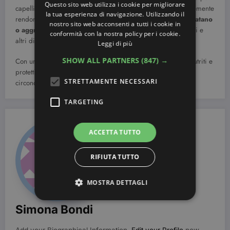
Questo sito web utilizza i cookie per migliorare
capelli assicurati che non contengano sostanze che apparentemente
la tua esperienza di navigazione. Utilizzando il
rendono la chioma più lucente e liscia, ma in realtà la
disidratano
nostro sito web acconsenti a tutti i cookie in
o aggrediscono
creando fastidiosi pruriti, forfora, irritazioni e
conformità con la nostra policy per i cookie.
altri disturbi.
Leggi di più
SHOW ALL PARTNERS
(847) →
Con un po’ di attenzione, avrai non solo capelli realmente nutriti e
protetti, ma eviterai anche di danneggiare l’ambiente che ci
STRETTAMENTE NECESSARI
circonda con troppa schiuma e sostanze non biodegradabili!
TARGETING
ACCETTA TUTTO
RIFIUTA TUTTO
MOSTRA DETTAGLI
Simona Bondi
Strettamente necessari
Targeting