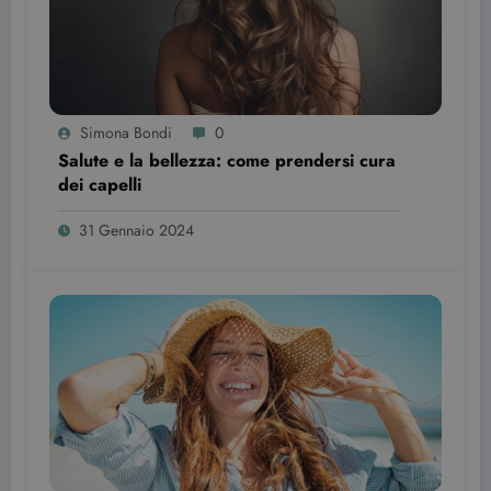
Simona Bondi
0
Salute e la bellezza: come prendersi cura
dei capelli
31 Gennaio 2024
Provider /
Nome
Scadenza
Descrizione
Dominio
VISITOR_INFO1_LIVE
6 mesi
Questo
Google LLC
cookie è
.youtube.com
impostato d
Youtube per
tenere tracci
delle
preferenze
dell'utente
per i video di
Youtube
incorporati
nei siti; può
anche
determinare