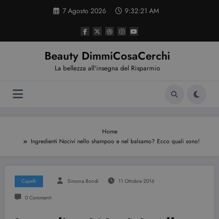
Vai
7 Agosto 2026
9:32:22 AM
al
contenuto
Beauty DimmiCosaCerchi
La bellezza all'insegna del Risparmio
Home
Ingredienti Nocivi nello shampoo e nel balsamo? Ecco quali sono!
Capelli
Simona Bondi
11 Ottobre 2016
0 Commenti