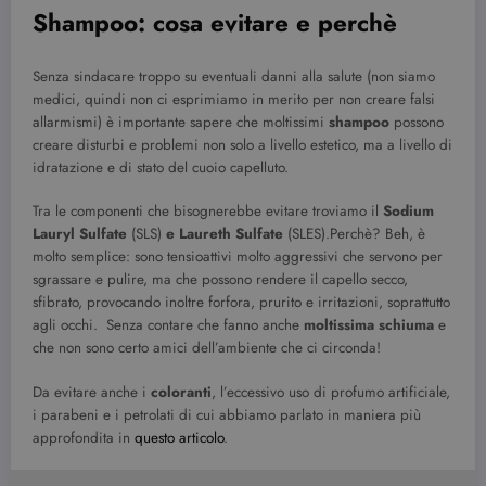
Shampoo: cosa evitare e perchè
Senza sindacare troppo su eventuali danni alla salute (non siamo
medici, quindi non ci esprimiamo in merito per non creare falsi
allarmismi) è importante sapere che moltissimi
shampoo
possono
creare disturbi e problemi non solo a livello estetico, ma a livello di
idratazione e di stato del cuoio capelluto.
Tra le componenti che bisognerebbe evitare troviamo il
Sodium
Lauryl Sulfate
(SLS)
e Laureth Sulfate
(SLES).Perchè? Beh, è
molto semplice: sono tensioattivi molto aggressivi che servono per
sgrassare e pulire, ma che possono rendere il capello secco,
sfibrato, provocando inoltre forfora, prurito e irritazioni, soprattutto
agli occhi. Senza contare che fanno anche
moltissima schiuma
e
che non sono certo amici dell’ambiente che ci circonda!
Da evitare anche i
coloranti
, l’eccessivo uso di profumo artificiale,
i parabeni e i petrolati di cui abbiamo parlato in maniera più
approfondita in
questo articolo
.