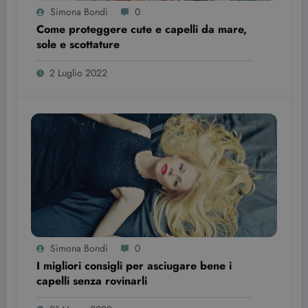
se il visitator
Simona Bondi
0
del sito web
sta
Come proteggere cute e capelli da mare,
utilizzando l
sole e scottature
nuova o la
vecchia
versione
2 Luglio 2022
dell'interfacc
di Youtube.
YSC
Sessione
Questo
Google LLC
cookie è
.youtube.com
impostato d
YouTube per
tenere tracci
delle
visualizzazio
dei video
incorporati.
Simona Bondi
0
I migliori consigli per asciugare bene i
capelli senza rovinarli