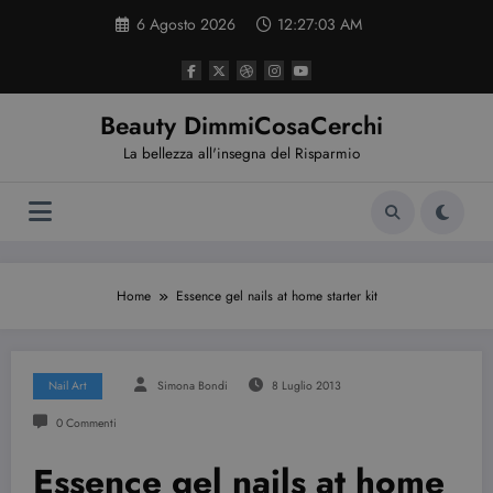
Vai
6 Agosto 2026
12:27:04 AM
al
contenuto
Beauty DimmiCosaCerchi
La bellezza all'insegna del Risparmio
Home
Essence gel nails at home starter kit
Nail Art
Simona Bondi
8 Luglio 2013
0 Commenti
Essence gel nails at home