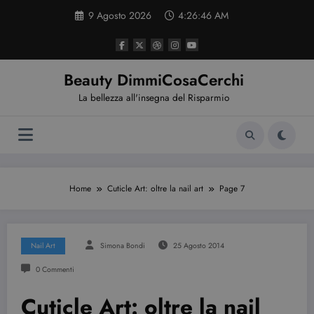
Vai
9 Agosto 2026
4:26:47 AM
al
contenuto
Beauty DimmiCosaCerchi
La bellezza all'insegna del Risparmio
Home
Cuticle Art: oltre la nail art
Page 7
Nail Art
Simona Bondi
25 Agosto 2014
0 Commenti
Cuticle Art: oltre la nail