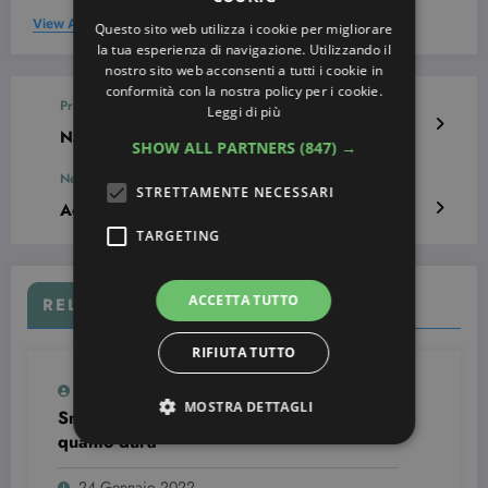
View All Posts
Questo sito web utilizza i cookie per migliorare
la tua esperienza di navigazione. Utilizzando il
nostro sito web acconsenti a tutti i cookie in
conformità con la nostra policy per i cookie.
Previous post
Leggi di più
Nail art con cartoni animati – Idee da copiare
SHOW ALL PARTNERS
(847) →
Next post
STRETTAMENTE NECESSARI
Acconciature sposa: foto ed idee
TARGETING
ACCETTA TUTTO
RELATED POSTS
RIFIUTA TUTTO
Simona Bondi
0
MOSTRA DETTAGLI
Smalto semipermanente: come si usa e
quanto dura
24 Gennaio 2022