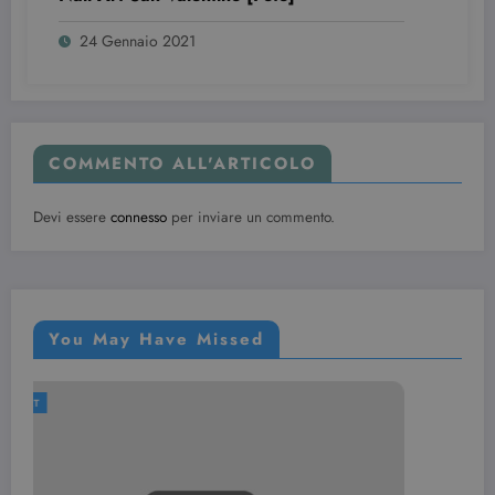
24 Gennaio 2021
COMMENTO ALL'ARTICOLO
Devi essere
connesso
per inviare un commento.
Provider /
Nome
Scadenza
Descrizione
Dominio
VISITOR_INFO1_LIVE
6 mesi
Questo
Google LLC
cookie è
.youtube.com
You May Have Missed
impostato d
Youtube per
tenere tracci
delle
preferenze
NAIL ART
dell'utente
per i video di
Youtube
incorporati
nei siti; può
anche