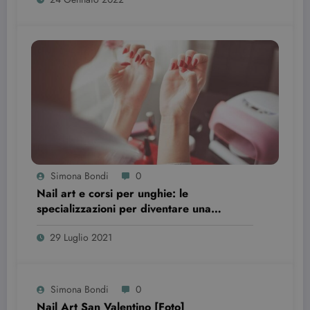
Strettamente necessari
Targeting
I cookie strettamente necessari consentono le
funzionalità principali del sito web come
l'accesso dell'utente e la gestione dell'account. Il
sito web non può essere utilizzato correttamente
senza i cookie strettamente necessari.
Nome
Provider / Dominio
Scadenza
CookieScriptConsent
3 mesi
CookieScript
beauty.dimmicosacerchi.it
Simona Bondi
0
Nail art e corsi per unghie: le
specializzazioni per diventare una
professionista
29 Luglio 2021
Simona Bondi
0
wordpress_test_cookie
Sessione
Automattic Inc.
Nail Art San Valentino [Foto]
beauty.dimmicosacerchi.it