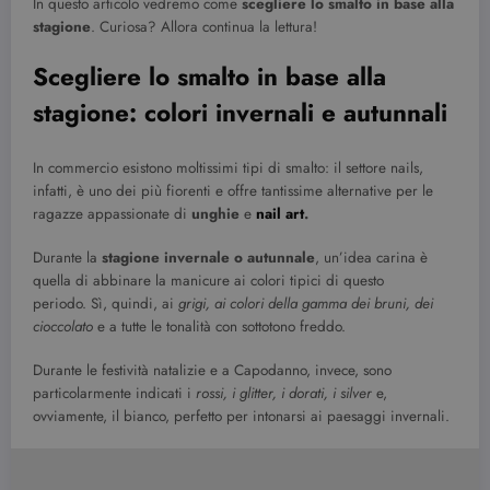
In questo articolo vedremo come
scegliere lo smalto in base alla
stagione
. Curiosa? Allora continua la lettura!
Scegliere lo smalto in base alla
stagione: colori invernali e autunnali
In commercio esistono moltissimi tipi di smalto: il settore nails,
infatti, è uno dei più fiorenti e offre tantissime alternative per le
ragazze appassionate di
unghie
e
nail art
.
Durante la
stagione invernale o autunnale
, un’idea carina è
quella di abbinare la manicure ai colori tipici di questo
periodo. Sì, quindi, ai
grigi, ai colori della gamma dei bruni, dei
cioccolato
e a tutte le tonalità con sottotono freddo.
Durante le festività natalizie e a Capodanno, invece, sono
particolarmente indicati i
rossi, i glitter, i dorati, i silver
e,
ovviamente, il bianco, perfetto per intonarsi ai paesaggi invernali.