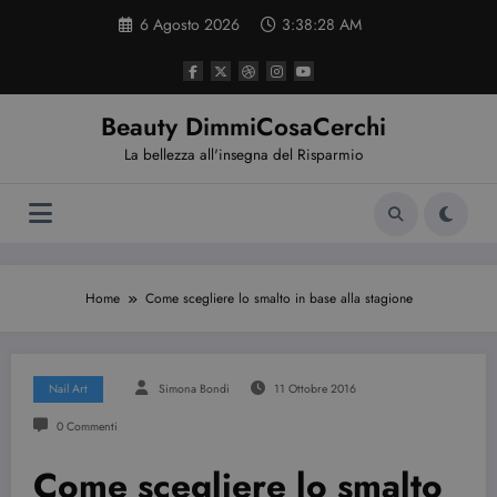
Vai
6 Agosto 2026
3:38:29 AM
al
contenuto
Beauty DimmiCosaCerchi
La bellezza all'insegna del Risparmio
Home
Come scegliere lo smalto in base alla stagione
Nail Art
Simona Bondi
11 Ottobre 2016
0 Commenti
Come scegliere lo smalto