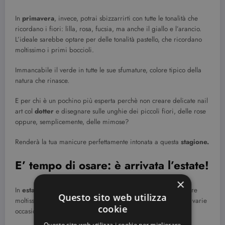
In
primavera
, invece, potrai sbizzarrirti con tutte le tonalità che
ricordano i fiori: lilla, rosa, fucsia, ma anche il giallo e l’arancio.
L’ideale sarebbe optare per delle tonalità pastello, che ricordano
moltissimo i primi boccioli.
Immancabile il verde in tutte le sue sfumature, colore tipico della
natura che rinasce.
E per chi è un pochino più esperta perchè non creare delicate nail
art col
dotter
e disegnare sulle unghie dei piccoli fiori, delle rose
oppure, semplicemente, delle mimose?
Renderà la tua manicure perfettamente intonata a questa
stagione.
E’ tempo di osare: è arrivata l’estate!
×
In
estate
non ci sono limiti: il periodo più caldo dell’anno offre
Questo sito web utilizza
moltissime scelte e sarà facile trovare il colore più adatto alle varie
cookie
occasioni sia per le mani, che per i piedi.
Questo sito web utilizza i cookie per migliorare