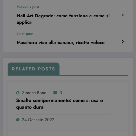
Previous post
Nail Art Degrade: come funziona e come si
applica
Next post
Maschera viso alla banana, ricetta veloce
Provider /
Nome
Scadenza
Descrizione
Dominio
RELATED POSTS
VISITOR_INFO1_LIVE
6 mesi
Questo
Google LLC
cookie è
.youtube.com
impostato d
Youtube per
Simona Bondi
0
tenere tracci
delle
Smalto semipermanente: come si usa e
preferenze
quanto dura
dell'utente
per i video di
Youtube
24 Gennaio 2022
incorporati
nei siti; può
anche
determinare
se il visitator