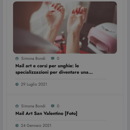
del sito web
sta
utilizzando l
nuova o la
vecchia
versione
dell'interfacc
di Youtube.
YSC
Sessione
Questo
Google LLC
cookie è
.youtube.com
impostato d
YouTube per
tenere tracci
Simona Bondi
0
delle
Nail art e corsi per unghie: le
visualizzazio
dei video
specializzazioni per diventare una
incorporati.
professionista
29 Luglio 2021
Simona Bondi
0
Nail Art San Valentino [Foto]
24 Gennaio 2021