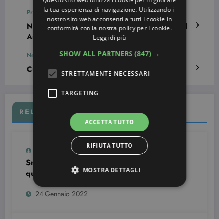
Questo sito web utilizza i cookie per migliorare
la tua esperienza di navigazione. Utilizzando il
Previous post
nostro sito web acconsenti a tutti i cookie in
Nail Art Brand: quando il marchio diventa Nail
conformità con la nostra policy per i cookie.
Art!
Leggi di più
SHOW ALL PARTNERS
(847) →
Next post
Cuticle Art: oltre la nail art
STRETTAMENTE NECESSARI
TARGETING
RELATED POSTS
ACCETTA TUTTO
RIFIUTA TUTTO
Simona Bondi
0
Smalto semipermanente: come si usa e
MOSTRA DETTAGLI
quanto dura
24 Gennaio 2022
Strettamente necessari
Targeting