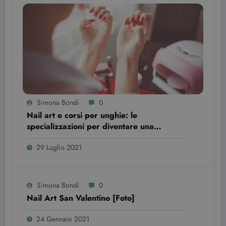
I cookie strettamente necessari consentono le
funzionalità principali del sito web come
l'accesso dell'utente e la gestione dell'account. Il
sito web non può essere utilizzato correttamente
senza i cookie strettamente necessari.
Nome
Provider / Dominio
Scadenza
CookieScriptConsent
3 mesi
CookieScript
beauty.dimmicosacerchi.it
Simona Bondi
0
Nail art e corsi per unghie: le
specializzazioni per diventare una
professionista
29 Luglio 2021
Simona Bondi
0
Nail Art San Valentino [Foto]
wordpress_test_cookie
Sessione
Automattic Inc.
beauty.dimmicosacerchi.it
24 Gennaio 2021