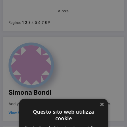
Autore.
Pagine:
1
2
3
4
5
6
7
8
9
Simona Bondi
×
Add your Biographical Information.
Edit your Profile
now.
Questo sito web utilizza
View All Posts
cookie