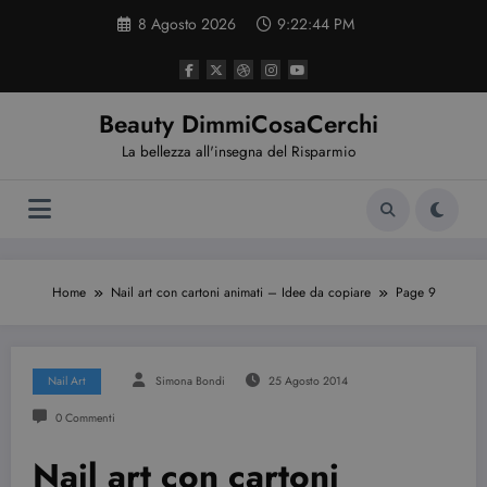
Vai
8 Agosto 2026
9:22:44 PM
al
contenuto
Beauty DimmiCosaCerchi
La bellezza all'insegna del Risparmio
Home
Nail art con cartoni animati – Idee da copiare
Page 9
Nail Art
Simona Bondi
25 Agosto 2014
0 Commenti
Nail art con cartoni