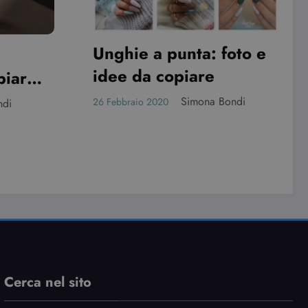
a: foto e
Nail art primavera
are
estate: idee e spunti da
ona Bondi
copiare
Simona Bondi
20 Febbraio 2020
Cerca nel sito