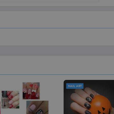
Sessione
Questo cookie è impostato da YouTube per tenere traccia dell
ogle LLC
video incorporati.
outube.com
L ART
NAIL ART