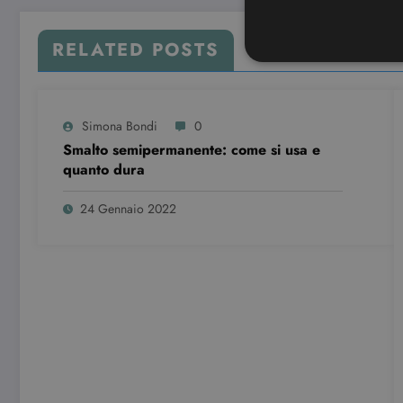
RELATED POSTS
Simona Bondi
0
I cookie strettamente necessa
web non può essere utilizza
Smalto semipermanente: come si usa e
quanto dura
Nome
CookieScriptConsent
24 Gennaio 2022
wordpress_test_cookie
Pro
Nome
Do
VISITOR_INFO1_LIVE
Go
.y