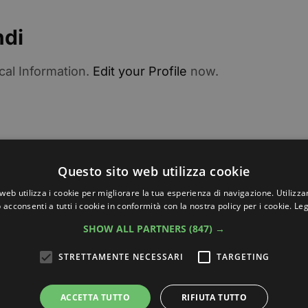
ndi
cal Information.
Edit your Profile
now.
Questo sito web utilizza cookie
web utilizza i cookie per migliorare la tua esperienza di navigazione. Utilizza
 acconsenti a tutti i cookie in conformità con la nostra policy per i cookie.
Leg
Nail Art B
SHOW ALL PARTNERS
(847) →
STRETTAMENTE NECESSARI
TARGETING
ACCETTA TUTTO
RIFIUTA TUTTO