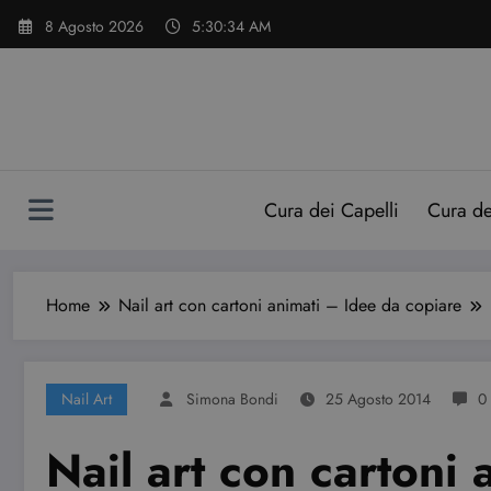
Vai
8 Agosto 2026
5:30:35 AM
al
contenuto
Cura dei Capelli
Cura d
Home
Nail art con cartoni animati – Idee da copiare
Nail Art
Simona Bondi
25 Agosto 2014
0
Nail art con cartoni