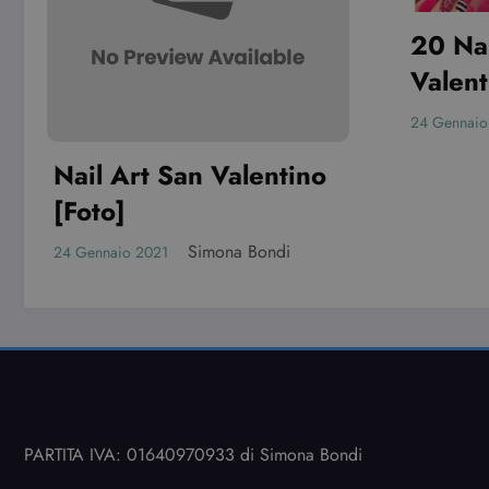
20 Nail art per San
Valentino davvero
7 n
originali!
Ha
Simona Bondi
24 Gennaio 2021
(B
11 Ot
o
PARTITA IVA: 01640970933 di Simona Bondi