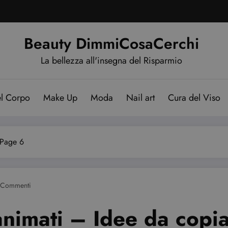
Beauty DimmiCosaCerchi
La bellezza all'insegna del Risparmio
el Corpo
Make Up
Moda
Nail art
Cura del Viso
Page 6
 Commenti
 animati – Idee da copi