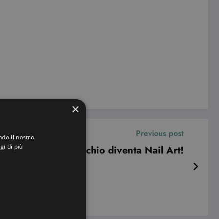
×
Previous post
ndo il nostro
gi di più
rand: quando il marchio diventa Nail Art!