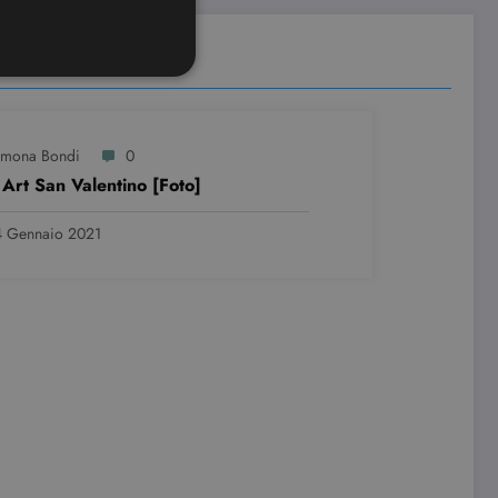
imona Bondi
0
ione dell'account. Il sito
 Art San Valentino [Foto]
 Gennaio 2021
ookie-Script.com per
dei visitatori. È necessario
 funzioni correttamente.
ifica se il browser ha o
le preferenze dell'utente
nare se il visitatore del
nterfaccia di Youtube.