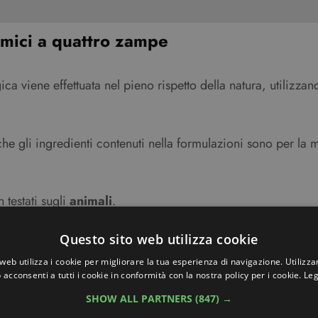
 amici a quattro zampe
a viene effettuata nel pieno rispetto della natura, utilizzand
he gli ingredienti contenuti nella formulazioni sono per la
 testati sugli
animali
.
ze e reazioni cutanee
Questo sito web utilizza cookie
web utilizza i cookie per migliorare la tua esperienza di navigazione. Utilizza
 acconsenti a tutti i cookie in conformità con la nostra policy per i cookie.
Leg
olchimiche, i cosmetici bio minimizzano il rischio di reazio
SHOW ALL PARTNERS
(847) →