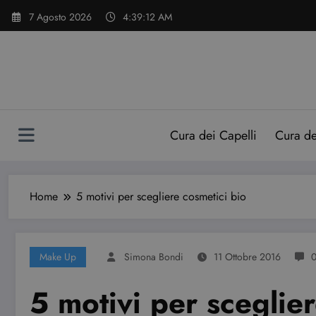
Vai
7 Agosto 2026
4:39:13 AM
al
contenuto
Cura dei Capelli
Cura d
Home
5 motivi per scegliere cosmetici bio
Make Up
Simona Bondi
11 Ottobre 2016
5 motivi per sceglie