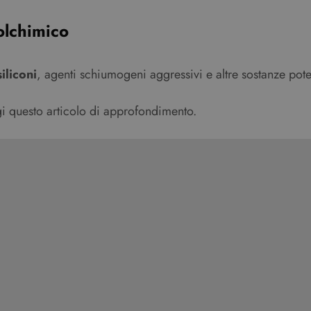
olchimico
siliconi
, agenti schiumogeni aggressivi e altre sostanze po
ggi questo articolo di approfondimento.