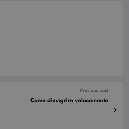
le preferenze dell'utente
nare se il visitatore del
nterfaccia di Youtube.
e visualizzazioni dei
Previous post
Come dimagrire velocemente