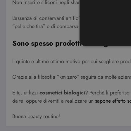
Non inserire siliconi negli shampoo e nei balsami, ad 
L’assenza di conservanti artificiali o derivati petrolc
“pelle che tira” e di comparsa di brufoli e punti neri.
Sono spesso prodotti con ingredient
Il quinto e ultimo ottimo motivo per cui scegliere prod
I cookie strettamente necessa
web non può essere utilizza
Grazie alla filosofia “km zero” seguita da molte aziend
Nome
CookieScriptConsent
E tu, utilizzi
cosmetici biologici
? Perchè li preferisc
da te oppure divertiti a realizzare un
sapone effetto sc
wordpress_test_cookie
Buona beauty routine!