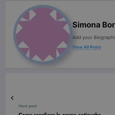
Pro
Nome
Do
VISITOR_INFO1_LIVE
Go
.y
Simona Bo
YSC
Go
.y
Add your Biographi
View All Posts
Next post
Come scegliere la crema antirughe