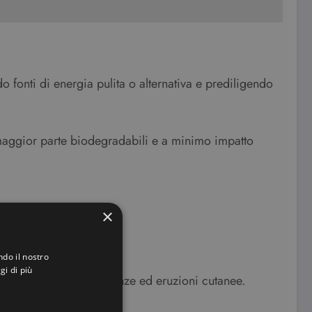
o fonti di energia pulita o alternativa e prediligendo
 maggior parte biodegradabili e a minimo impatto
×
ndo il nostro
gi di più
ni allergiche, intolleranze ed eruzioni cutanee.