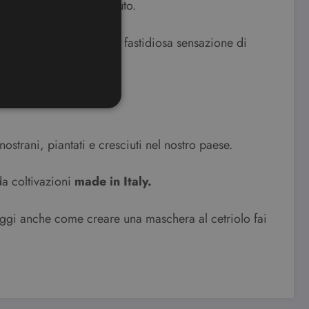
ivi per il cuoio capelluto.
mazione, di percepire la fastidiosa sensazione di
ostrani, piantati e cresciuti nel nostro paese.
ione dell'account. Il sito
da coltivazioni
made in Italy.
ookie-Script.com per
 leggi anche come creare una maschera al cetriolo fai
dei visitatori. È necessario
 funzioni correttamente.
ifica se il browser ha o