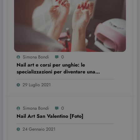
I cookie strettamente necessari consentono le
funzionalità principali del sito web come
l'accesso dell'utente e la gestione dell'account. Il
sito web non può essere utilizzato correttamente
senza i cookie strettamente necessari.
Nome
Provider / Dominio
Scadenza
CookieScriptConsent
3 mesi
CookieScript
beauty.dimmicosacerchi.it
Simona Bondi
0
Nail art e corsi per unghie: le
specializzazioni per diventare una
professionista
29 Luglio 2021
Simona Bondi
0
Nail Art San Valentino [Foto]
wordpress_test_cookie
Sessione
Automattic Inc.
beauty.dimmicosacerchi.it
24 Gennaio 2021