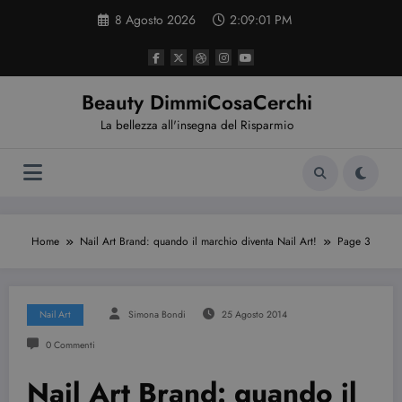
Vai
8 Agosto 2026
2:09:01 PM
al
contenuto
Beauty DimmiCosaCerchi
La bellezza all'insegna del Risparmio
Home
Nail Art Brand: quando il marchio diventa Nail Art!
Page 3
Nail Art
Simona Bondi
25 Agosto 2014
0 Commenti
Nail Art Brand: quando il