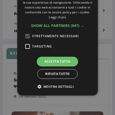
la tua esperienza di navigazione. Utilizzando il
Previous post
nostro sito web acconsenti a tutti i cookie in
conformità con la nostra policy per i cookie.
Prodotti per idratare i capelli sfibrati dal sole
Leggi di più
Next post
SHOW ALL PARTNERS
(847) →
Nail art con cartoni animati – Idee da copiare
STRETTAMENTE NECESSARI
TARGETING
RELATED POSTS
ACCETTA TUTTO
Simona Bondi
0
RIFIUTA TUTTO
Smalto semipermanente: come si usa e
quanto dura
MOSTRA DETTAGLI
24 Gennaio 2022
Strettamente necessari
Targeting