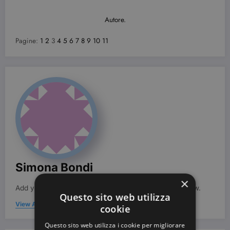
Autore.
Pagine:
1
2
3
4
5
6
7
8
9
10
11
Simona Bondi
×
Add your Biographical Information.
Edit your Profile
now.
Questo sito web utilizza
View All Posts
cookie
Questo sito web utilizza i cookie per migliorare