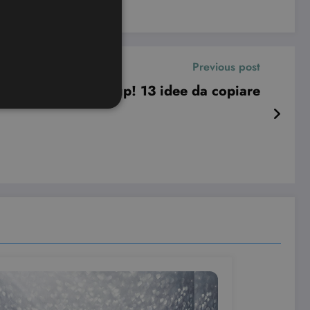
Previous post
vale con il make up! 13 idee da copiare
ione dell'account. Il sito
ookie-Script.com per
dei visitatori. È necessario
 funzioni correttamente.
ifica se il browser ha o