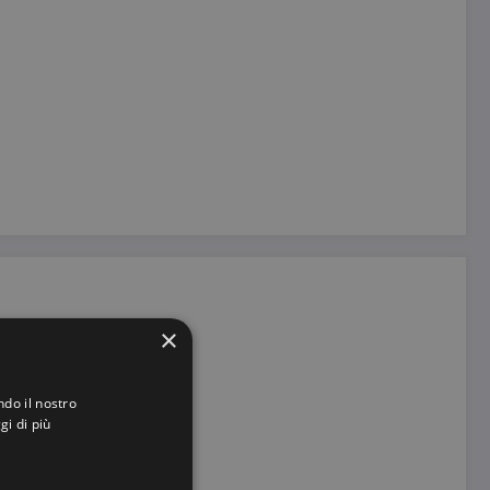
×
ndo il nostro
gi di più