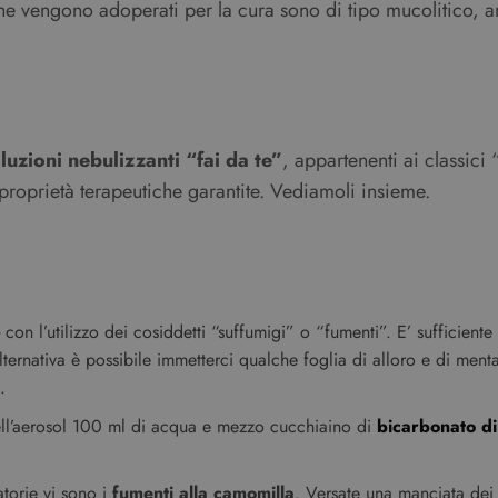
che vengono adoperati per la cura sono di tipo mucolitico, a
luzioni nebulizzanti “fai da te”
, appartenenti ai classici 
proprietà terapeutiche garantite. Vediamoli insieme.
con l’utilizzo dei cosiddetti “suffumigi” o “fumenti”. E’ sufficient
alternativa è possibile immetterci qualche foglia di alloro e di menta
.
e dell’aerosol 100 ml di acqua e mezzo cucchiaino di
bicarbonato di
ratorie vi sono i
fumenti alla camomilla
. Versate una manciata de