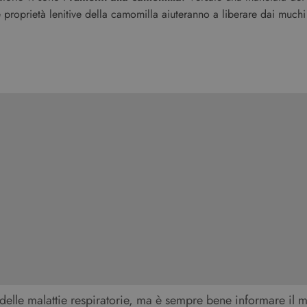
proprietà lenitive della camomilla aiuteranno a liberare dai muchi 
” delle malattie respiratorie, ma è sempre bene informare il 