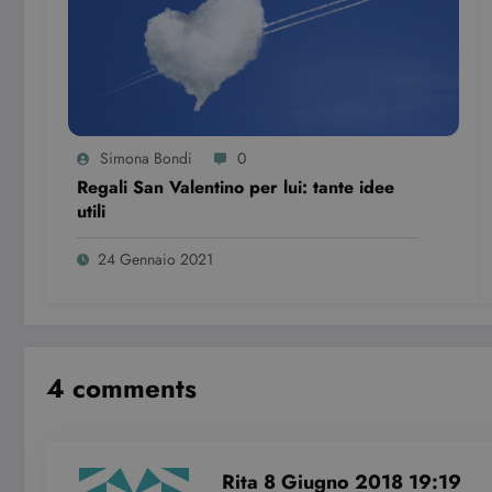
Pro
Nome
Do
VISITOR_INFO1_LIVE
Go
.y
YSC
Go
.y
Simona Bondi
0
Regali San Valentino per lui: tante idee
utili
24 Gennaio 2021
4 comments
Rita
8 Giugno 2018 19:19