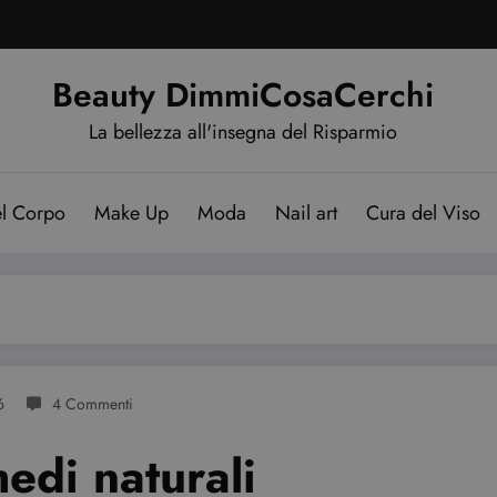
Beauty DimmiCosaCerchi
La bellezza all'insegna del Risparmio
el Corpo
Make Up
Moda
Nail art
Cura del Viso
6
4 Commenti
medi naturali