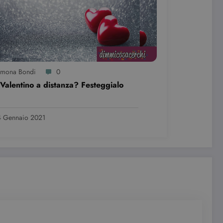
le preferenze dell'utente
nare se il visitatore del
nterfaccia di Youtube.
e visualizzazioni dei
imona Bondi
0
Valentino a distanza? Festeggialo
 Gennaio 2021