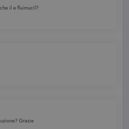
he il e fluimucil?
oluzione? Grazie