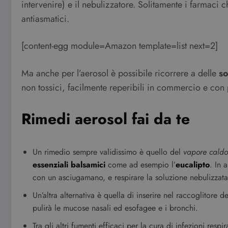
intervenire) e il nebulizzatore. Solitamente i farmaci 
antiasmatici.
[content-egg module=Amazon template=list next=2]
Ma anche per l’aerosol è possibile ricorrere a delle
so
non tossici, facilmente reperibili in commercio e con 
Rimedi aerosol fai da te
Un rimedio sempre validissimo è quello del
vapore caldo
essenziali balsamici
come ad esempio l’
eucalipto
. In 
con un asciugamano, e respirare la soluzione nebulizzata
Un’altra alternativa è quella di inserire nel raccoglitor
pulirà le mucose nasali ed esofagee e i bronchi.
Tra gli altri fumenti efficaci per la cura di infezioni respi