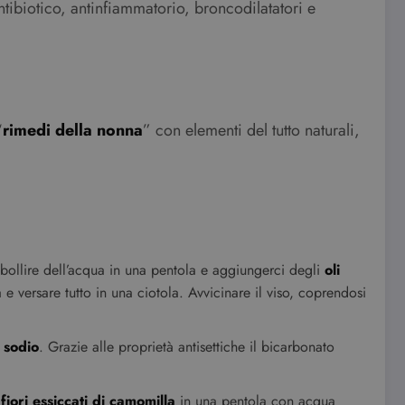
ntibiotico, antinfiammatorio, broncodilatatori e
“
rimedi della nonna
” con elementi del tutto naturali,
e bollire dell’acqua in una pentola e aggiungerci degli
oli
 e versare tutto in una ciotola. Avvicinare il viso, coprendosi
 sodio
. Grazie alle proprietà antisettiche il bicarbonato
i
fiori essiccati di camomilla
in una pentola con acqua