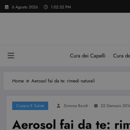
Vai
6 Agosto 2026
1:02:53 PM
al
contenuto
Cura dei Capelli
Cura d
Home
Aerosol fai da te: rimedi naturali
Coppia E Salute
Simona Bondi
22 Gennaio 201
Aerosol fai da te: ri