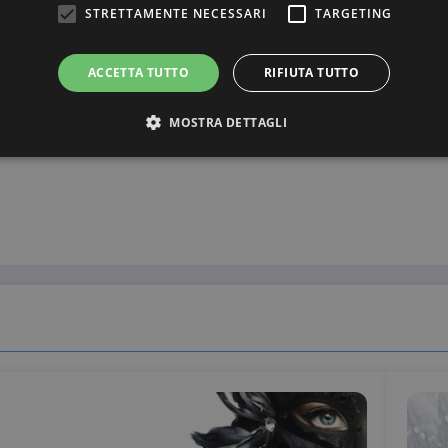
STRETTAMENTE NECESSARI
TARGETING
ACCETTA TUTTO
RIFIUTA TUTTO
MOSTRA DETTAGLI
Maschere di Carne
Strettamente necessari
Targeting
ri consentono le funzionalità principali del sito web come l'accesso dell'utente e la gest
to correttamente senza i cookie strettamente necessari.
Provider / Dominio
Scadenza
Descrizione
3 mesi
Questo cookie viene utilizzato dal servizio C
CookieScript
ricordare le preferenze di consenso sui cookie 
beauty.dimmicosacerchi.it
che il banner dei cookie di Cookie-Script.com
Sessione
Utilizzato su siti realizzati con Wordpress. Ver
Automattic Inc.
meno i cookie abilitati
beauty.dimmicosacerchi.it