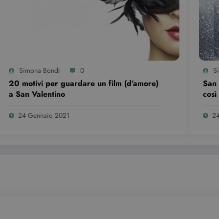
vider /
Scadenza
Descrizione
minio
6 mesi
Questo cookie è impostato da Youtube per tenere traccia del
ogle LLC
per i video di Youtube incorporati nei siti; può anche determi
outube.com
sito web sta utilizzando la nuova o la vecchia versione dell'i
Sessione
Questo cookie è impostato da YouTube per tenere traccia dell
ogle LLC
video incorporati.
outube.com
Simona Bondi
0
S
20 motivi per guardare un film (d’amore)
San 
a San Valentino
così
24 Gennaio 2021
24