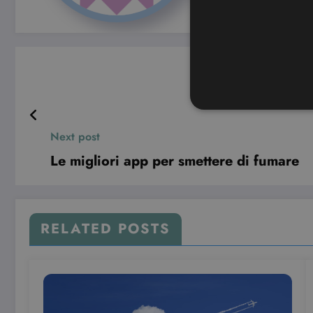
Next post
Le migliori app per smettere di fumare
I cookie strettamente necessa
web non può essere utilizza
Nome
CookieScriptConsent
RELATED POSTS
wordpress_test_cookie