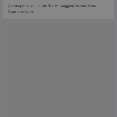
Qualunque ne sia il punto di vista, viaggiare fa stare bene.
Scopriamo come.