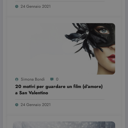
24 Gennaio 2021
wordpress_test_cookie
Sessione
Automattic Inc.
beauty.dimmicosacerchi.it
Simona Bondi
0
20 motivi per guardare un film (d’amore)
a San Valentino
Provider /
Nome
Scadenza
Descrizione
Dominio
24 Gennaio 2021
VISITOR_INFO1_LIVE
6 mesi
Questo
Google LLC
cookie è
.youtube.com
impostato d
Youtube per
tenere tracci