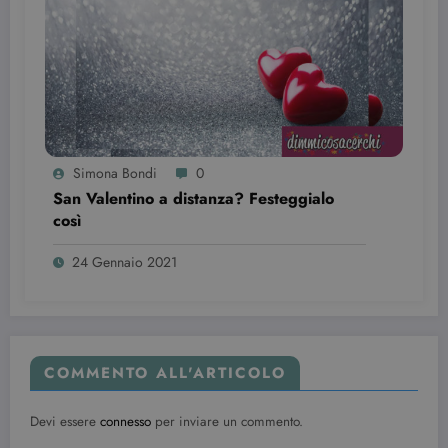
delle
preferenze
dell'utente
per i video di
Youtube
incorporati
nei siti; può
anche
determinare
se il visitator
del sito web
sta
Simona Bondi
0
utilizzando l
San Valentino a distanza? Festeggialo
nuova o la
vecchia
così
versione
dell'interfacc
di Youtube.
24 Gennaio 2021
YSC
Sessione
Questo
Google LLC
cookie è
.youtube.com
impostato d
YouTube per
tenere tracci
delle
visualizzazio
COMMENTO ALL'ARTICOLO
dei video
incorporati.
Devi essere
connesso
per inviare un commento.