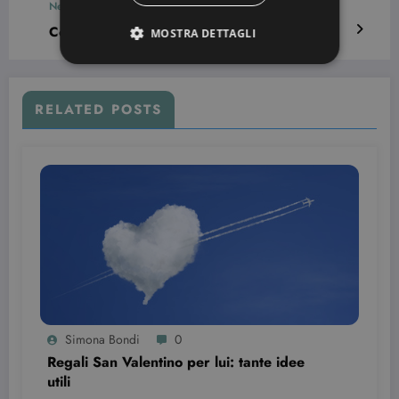
Next post
Come arredare la cameretta dei bimbi
MOSTRA DETTAGLI
Strettamente necessari
Targeting
RELATED POSTS
I cookie strettamente necessari consentono le
funzionalità principali del sito web come
l'accesso dell'utente e la gestione dell'account. Il
sito web non può essere utilizzato correttamente
senza i cookie strettamente necessari.
Nome
Provider / Dominio
Scadenza
CookieScriptConsent
3 mesi
CookieScript
beauty.dimmicosacerchi.it
Simona Bondi
0
Regali San Valentino per lui: tante idee
utili