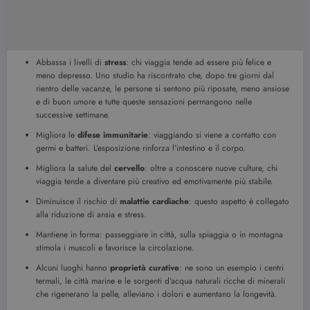
Abbassa i livelli di
stress
: chi viaggia tende ad essere più felice e
meno depresso. Uno studio ha riscontrato che, dopo tre giorni dal
rientro delle vacanze, le persone si sentono più riposate, meno ansiose
e di buon umore e tutte queste sensazioni permangono nelle
successive settimane.
Migliora le
difese immunitarie
: viaggiando si viene a contatto con
germi e batteri. L’esposizione rinforza l’intestino e il corpo.
Migliora la salute del
cervello
: oltre a conoscere nuove culture, chi
viaggia tende a diventare più creativo ed emotivamente più stabile.
Diminuisce il rischio di
malattie cardiache
: questo aspetto è collegato
alla riduzione di ansia e stress.
Mantiene in forma: passeggiare in città, sulla spiaggia o in montagna
stimola i muscoli e favorisce la circolazione.
Alcuni luoghi hanno
proprietà curative
: ne sono un esempio i centri
termali, le città marine e le sorgenti d’acqua naturali ricche di minerali
che rigenerano la pelle, alleviano i dolori e aumentano la longevità.