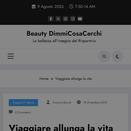
Vai
9 Agosto 2026
7:50:15 AM
al
contenuto
Beauty DimmiCosaCerchi
La bellezza all'insegna del Risparmio
Home
Viaggiare allunga la vita
Coppia E Salute
Simona Bondi
15 Dicembre 2015
0 Commenti
Viaggiare allunga la vita