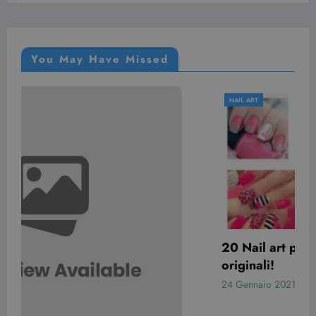
You May Have Missed
NAIL ART
20 Nail art per San Valentino davvero
originali!
24 Gennaio 2021
Simona Bondi