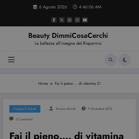
Vai
6 Agosto 2026
4:46:07 AM
al
contenuto
Beauty DimmiCosaCerchi
La bellezza all'insegna del Risparmio
Home
Fai il pieno…. di vitamina C!
Coppia E Salute
Simona Bondi
9 Dicembre 2012
0 Commenti
Fai il pieno…. di vitamina