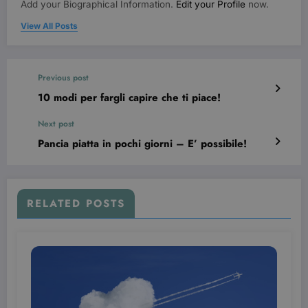
Add your Biographical Information.
Edit your Profile
now.
I cookie strettamente necessari consentono le
funzionalità principali del sito web come
View All Posts
l'accesso dell'utente e la gestione dell'account. Il
sito web non può essere utilizzato correttamente
senza i cookie strettamente necessari.
Nome
Provider / Dominio
Scadenza
Previous post
CookieScriptConsent
3 mesi
CookieScript
10 modi per fargli capire che ti piace!
beauty.dimmicosacerchi.it
Next post
Pancia piatta in pochi giorni – E’ possibile!
RELATED POSTS
wordpress_test_cookie
Sessione
Automattic Inc.
beauty.dimmicosacerchi.it