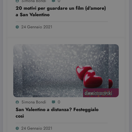
Simona Bondi
0
se il visitator
del sito web
20 motivi per guardare un film (d’amore)
sta
utilizzando l
a San Valentino
nuova o la
vecchia
versione
24 Gennaio 2021
dell'interfacc
di Youtube.
YSC
Sessione
Questo
Google LLC
cookie è
.youtube.com
impostato d
YouTube per
tenere tracci
delle
visualizzazio
dei video
incorporati.
Simona Bondi
0
San Valentino a distanza? Festeggialo
così
24 Gennaio 2021