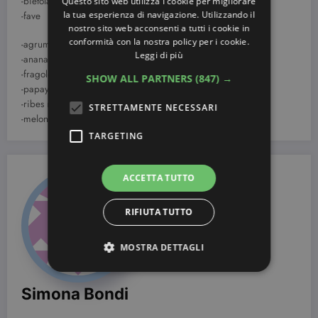
-bietola
Questo sito web utilizza i cookie per migliorare
la tua esperienza di navigazione. Utilizzando il
-fave
nostro sito web acconsenti a tutti i cookie in
conformità con la nostra policy per i cookie.
-agrumi (soprattutto kiwi)
Leggi di più
-ananas
-fragole
SHOW ALL PARTNERS
(847) →
-papaya
-ribes nero
STRETTAMENTE NECESSARI
-melone
TARGETING
ACCETTA TUTTO
RIFIUTA TUTTO
MOSTRA DETTAGLI
Simona Bondi
Strettamente necessari
Targeting