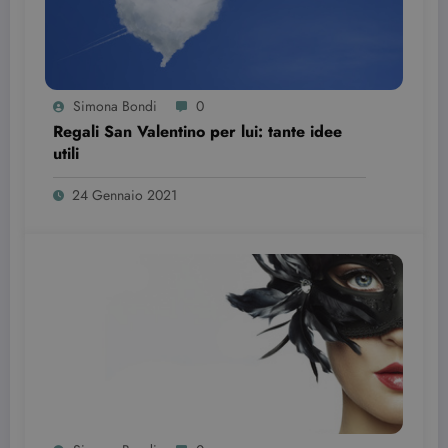
Simona Bondi
0
Regali San Valentino per lui: tante idee
utili
24 Gennaio 2021
Provider /
Nome
Scadenza
Descrizione
Dominio
VISITOR_INFO1_LIVE
6 mesi
Questo
Google LLC
cookie è
.youtube.com
impostato d
Youtube per
tenere tracci
delle
preferenze
dell'utente
per i video di
Youtube
incorporati
nei siti; può
anche
determinare