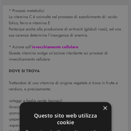
* Processi metabolici
La vitamina C è coinvolta nel processo di assorbimento di: acido
folico, ferro e vitamina E
Partecipa anche alla produzione di eritrociti (globuli rossi), ed una
sua carenza determina l’insorgenza di anemia.
* Azione sull’
invecchiamento cellulare
Questa vitamina svolge un’azione ritardante sui processi di
invecchiamento cellulare
DOVE SI TROVA
Trattandosi di una vitamina di origine vegetale si trova in frutta e
verdura, e precisamente:
-ortaggi a foglia verde (spinaci)
×
-broccoli
-pomodori
Questo sito web utilizza
-peperoni verdi
cookie
-asparagi