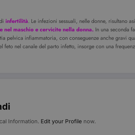
vider /
Scadenza
Descrizione
minio
6 mesi
Questo cookie è impostato da Youtube per tenere traccia del
ogle LLC
di
infertilità
. Le infezioni sessuali, nelle donne, risultano a
per i video di Youtube incorporati nei siti; può anche determi
outube.com
sito web sta utilizzando la nuova o la vecchia versione dell'i
te nel maschio e cervicite nella donna.
In una seconda fas
Sessione
Questo cookie è impostato da YouTube per tenere traccia dell
ogle LLC
tia pelvica infiammatoria, con conseguenze anche gravi quali
video incorporati.
outube.com
del feto nel canale del parto infetto, insorge con una freque
ndi
cal Information.
Edit your Profile
now.