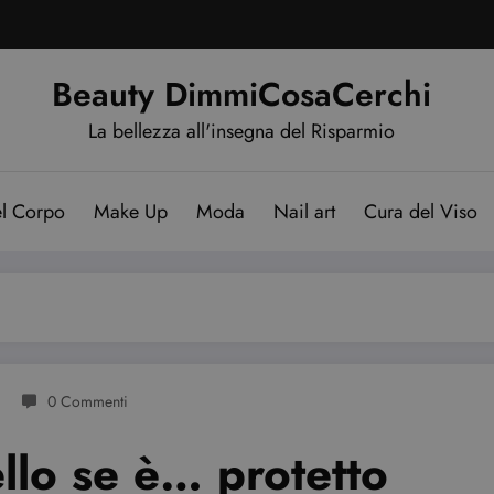
Beauty DimmiCosaCerchi
La bellezza all'insegna del Risparmio
el Corpo
Make Up
Moda
Nail art
Cura del Viso
0 Commenti
llo se è… protetto