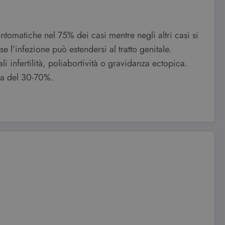
le preferenze dell'utente
sintomatiche nel 75% dei casi mentre negli altri casi si
nare se il visitatore del
nterfaccia di Youtube.
e l’infezione può estendersi al tratto genitale.
e visualizzazioni dei
 infertilità, poliabortività o gravidanza ectopica.
nza del 30-70%.