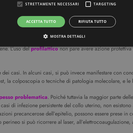
STRETTAMENTE NECESSARI
TARGETING
ACCETTA TUTTO
RIFIUTA TUTTO
raverso il
Pap test
.
MOSTRA DETTAGLI
n il numero dei partner sessuali, ed è massimo nell’età giova
ene. L’uso del
profilattico
non pare avere azione protettiva 
Strettamente necessari
Targeting
ri consentono le funzionalità principali del sito web come l'accesso dell'utente e la gest
dei casi. In alcuni casi, si può invece manifestare con cond
to correttamente senza i cookie strettamente necessari.
est, la colposcopia o tecniche di patologia molecolare, e le
Provider / Dominio
Scadenza
Descrizione
3 mesi
Questo cookie viene utilizzato dal servizio C
CookieScript
spesso problematica
. Poiché tuttavia la maggior parte de
ricordare le preferenze di consenso sui cookie 
beauty.dimmicosacerchi.it
che il banner dei cookie di Cookie-Script.com
asi di infezione persistente del collo uterino, non esistono 
Sessione
Utilizzato su siti realizzati con Wordpress. Ver
Automattic Inc.
cazioni precancerose dell’epitelio, possono essere prese in c
meno i cookie abilitati
beauty.dimmicosacerchi.it
erineo si può ricorrere al laser, all’elettrocoaugulazione, a