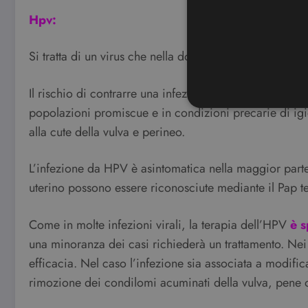
Hpv:
Si tratta di un virus che nella donna viene scoperto att
Il rischio di contrarre una infezione da HPV aumenta co
popolazioni promiscue e in condizioni precarie di igi
alla cute della vulva e perineo.
I cookie strettamente necessa
L’infezione da HPV è asintomatica nella maggior parte 
web non può essere utilizza
uterino possono essere riconosciute mediante il Pap t
Nome
CookieScriptConsent
Come in molte infezioni virali, la terapia dell’HPV
è 
una minoranza dei casi richiederà un trattamento. Nei c
wordpress_test_cookie
efficacia. Nel caso l’infezione sia associata a modifi
rimozione dei condilomi acuminati della vulva, pene o p