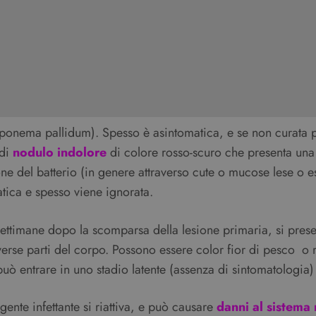
reponema pallidum). Spesso è asintomatica, e se non curata 
 di
nodulo indolore
di colore rosso-scuro che presenta una
e del batterio (in genere attraverso cute o mucose lese o e
tica e spesso viene ignorata.
 settimane dopo la scomparsa della lesione primaria, si pr
verse parti del corpo. Possono essere color fior di pesco o
ò entrare in uno stadio latente (assenza di sintomatologia
ente infettante si riattiva, e può causare
danni al sistema