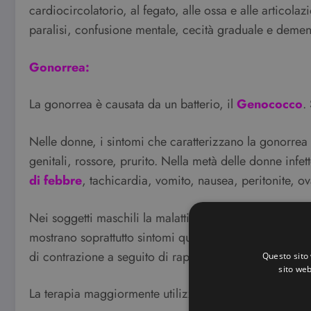
cardiocircolatorio, al fegato, alle ossa e alle articol
paralisi, confusione mentale, cecità graduale e demenz
Gonorrea:
La gonorrea è causata da un batterio, il
Genococco
.
Nelle donne, i sintomi che caratterizzano la gonorre
genitali, rossore, prurito. Nella metà delle donne infe
di febbre
, tachicardia, vomito, nausea, peritonite, o
Nei soggetti maschili la malattia, se contratta attrave
mostrano soprattutto sintomi quali la difficoltà nell’
di contrazione a seguito di rapporti anali si può riscontr
Questo sito 
sito web
La terapia maggiormente utilizzata è la somministrazion