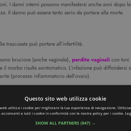
azioni. I danni interni possono manifestarsi anche anni dopo 
a. Il danno può essere tanto serio da portare alla morte.
 Se trascusata può portare all’infertilità.
a sono bruciore (anche vaginale),
perdite vaginali
con toni g
tte il morbo risulta asintomatico. L’infezione può diffondersi
varite (processo infiammatorio dell’ovaio).
rso rapporti sessuali attivi, si manifesta dopo un periodo di
Questo sito web utilizza cookie
emissione di urine. Con assenza di trattamento i sintomi poss
are l’infezione a livello rettale.
web utilizza i cookie per migliorare la tua esperienza di navigazione. Utilizza
 acconsenti a tutti i cookie in conformità con la nostra policy per i cookie.
Leg
e di penicillina, già in uso dal 1970. In alternativa si posso
SHOW ALL PARTNERS
(847) →