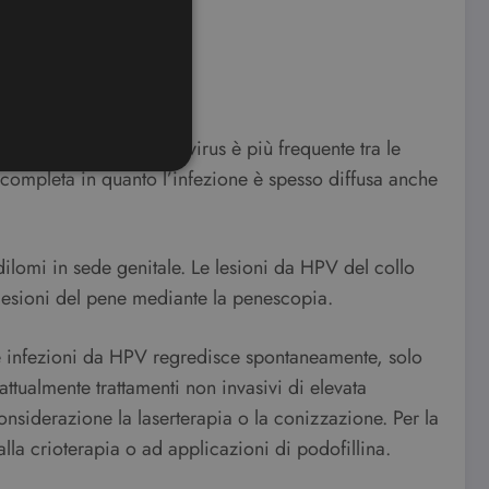
nile (20-35 anni). Il virus è più frequente tra le
completa in quanto l’infezione è spesso diffusa anche
ione dell'account. Il sito
ilomi in sede genitale. Le lesioni da HPV del collo
 lesioni del pene mediante la penescopia.
ookie-Script.com per
lle infezioni da HPV regredisce spontaneamente, solo
dei visitatori. È necessario
 funzioni correttamente.
attualmente trattamenti non invasivi di elevata
ifica se il browser ha o
onsiderazione la laserterapia o la conizzazione. Per la
lla crioterapia o ad applicazioni di podofillina.