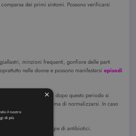
la comparsa dei primi sintomi. Possono verificarsi
iallastri, minzioni frequenti, gonfiore delle parti
 soprattutto nelle donne e possono manifestarsi
episodi
×
 2-7 giorni di incubazione, dopo questo periodo si
ono durare anche mesi prima di normalizzarsi. In caso
ndo il nostro
gi di più
no usare diverse tipologie di antibiotici.