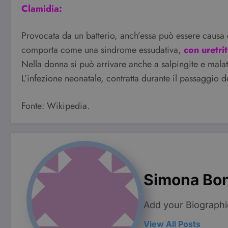
Pro
Clamidia:
Nome
Do
VISITOR_INFO1_LIVE
Go
Provocata da un batterio, anch’essa può essere causa 
.y
comporta come una sindrome essudativa,
con uretri
YSC
Go
Nella donna si può arrivare anche a salpingite e malat
.y
L’infezione neonatale, contratta durante il passaggio 
Fonte: Wikipedia.
Simona Bo
Add your Biographi
View All Posts