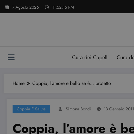
Vai
7 Agosto 2026
11:52:17 PM
al
contenuto
Cura dei Capelli
Cura d
Home
Coppia, l’amore è bello se è… protetto
Coppia E Salute
Simona Bondi
13 Gennaio 2011
Coppia, l’amore è be