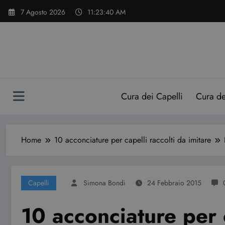
Vai
7 Agosto 2026
11:23:41 AM
al
contenuto
Cura dei Capelli
Cura d
Home
10 acconciature per capelli raccolti da imitare
Capelli
Simona Bondi
24 Febbraio 2015
10 acconciature per c