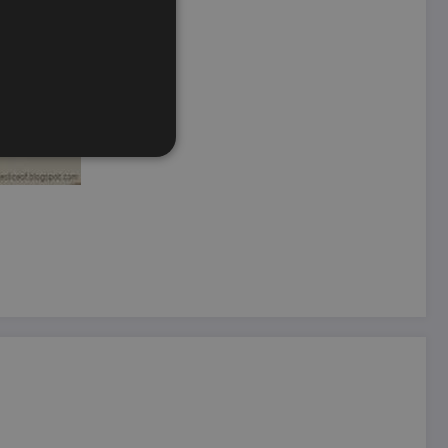
ione dell'account. Il sito
ookie-Script.com per
dei visitatori. È necessario
 funzioni correttamente.
ifica se il browser ha o