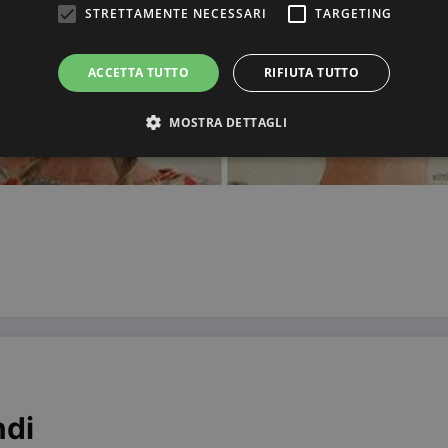
STRETTAMENTE NECESSARI
TARGETING
ACCETTA TUTTO
RIFIUTA TUTTO
MOSTRA DETTAGLI
Strettamente necessari
Targeting
ri consentono le funzionalità principali del sito web come l'accesso dell'utente e la gest
to correttamente senza i cookie strettamente necessari.
Provider / Dominio
Scadenza
Descrizione
3 mesi
Questo cookie viene utilizzato dal servizio C
CookieScript
ricordare le preferenze di consenso sui cookie 
beauty.dimmicosacerchi.it
che il banner dei cookie di Cookie-Script.com
Sessione
Utilizzato su siti realizzati con Wordpress. Ver
Automattic Inc.
meno i cookie abilitati
beauty.dimmicosacerchi.it
ndi