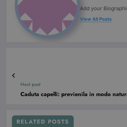
Pro
Nome
Do
Add your Biographi
VISITOR_INFO1_LIVE
Go
View All Posts
.y
YSC
Go
.y
Next post
Caduta capelli: previenila in modo natur
RELATED POSTS