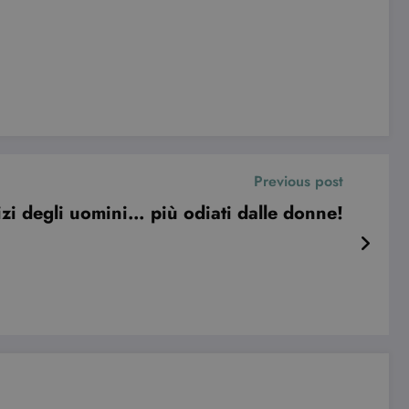
le preferenze dell'utente
nare se il visitatore del
nterfaccia di Youtube.
e visualizzazioni dei
Previous post
vizi degli uomini… più odiati dalle donne!