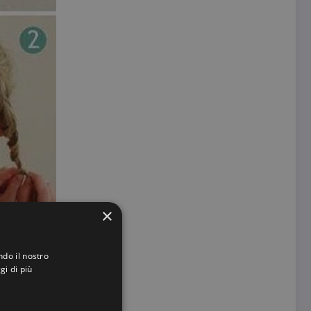
×
ndo il nostro
gi di più