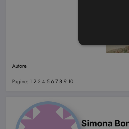
Autore.
I cookie strettamente necessa
web non può essere utilizza
Pagine:
1
2
3
4
5
6
7
8
9
10
Nome
CookieScriptConsent
wordpress_test_cookie
Simona Bo