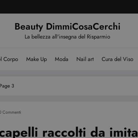
Beauty DimmiCosaCerchi
La bellezza all'insegna del Risparmio
el Corpo
Make Up
Moda
Nail art
Cura del Viso
Page 3
0 Commenti
apelli raccolti da imit