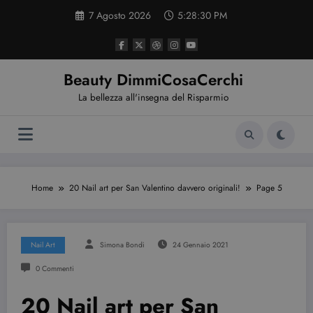
Vai
7 Agosto 2026
5:28:31 PM
al
contenuto
Beauty DimmiCosaCerchi
La bellezza all'insegna del Risparmio
Home
20 Nail art per San Valentino davvero originali!
Page 5
Nail Art
Simona Bondi
24 Gennaio 2021
0 Commenti
20 Nail art per San