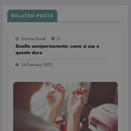
RELATED POSTS
wordpress_test_cookie
Sessione
Automattic Inc.
beauty.dimmicosacerchi.it
Simona Bondi
0
Smalto semipermanente: come si usa e
quanto dura
24 Gennaio 2022
Provider /
Nome
Scadenza
Descrizione
Dominio
VISITOR_INFO1_LIVE
6 mesi
Questo
Google LLC
cookie è
.youtube.com
impostato d
Youtube per
tenere tracci