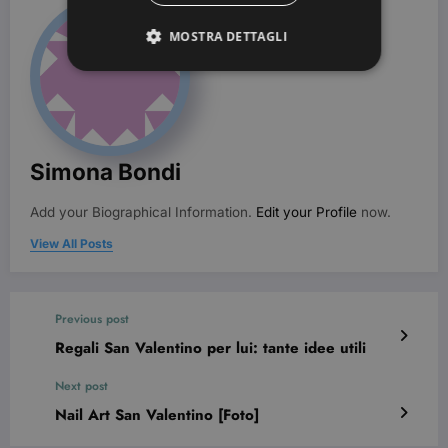
MOSTRA DETTAGLI
Strettamente necessari
Targeting
I cookie strettamente necessari consentono le
funzionalità principali del sito web come
Simona Bondi
l'accesso dell'utente e la gestione dell'account. Il
sito web non può essere utilizzato correttamente
Add your Biographical Information.
Edit your Profile
now.
senza i cookie strettamente necessari.
Nome
Provider / Dominio
Scadenza
View All Posts
CookieScriptConsent
3 mesi
CookieScript
beauty.dimmicosacerchi.it
Previous post
Regali San Valentino per lui: tante idee utili
Next post
Nail Art San Valentino [Foto]