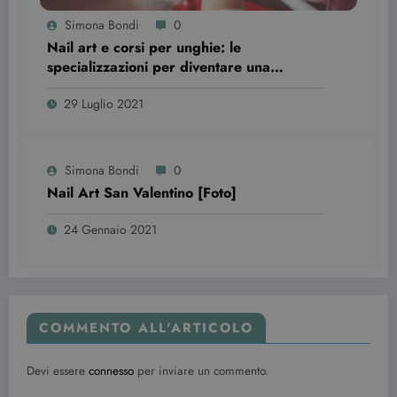
delle
preferenze
Simona Bondi
0
dell'utente
Nail art e corsi per unghie: le
per i video di
Youtube
specializzazioni per diventare una
incorporati
professionista
nei siti; può
anche
29 Luglio 2021
determinare
se il visitator
del sito web
sta
utilizzando l
Simona Bondi
0
nuova o la
vecchia
Nail Art San Valentino [Foto]
versione
dell'interfacc
di Youtube.
24 Gennaio 2021
YSC
Sessione
Questo
Google LLC
cookie è
.youtube.com
impostato d
YouTube per
tenere tracci
delle
visualizzazio
COMMENTO ALL'ARTICOLO
dei video
incorporati.
Devi essere
connesso
per inviare un commento.